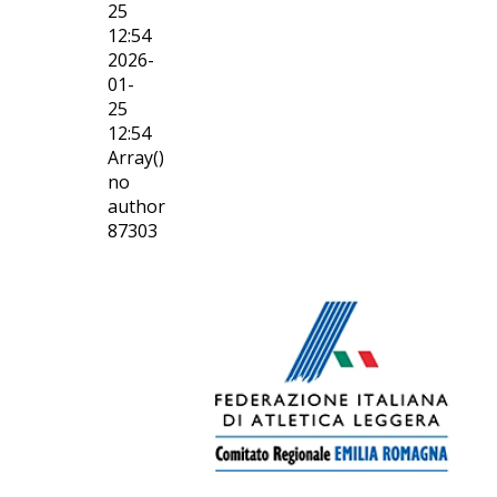
25
12:54
2026-
01-
25
12:54
Array()
no
author
87303