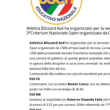
Atletica Blizzard Asd ha organizzato per la se
3°Criterium Nazionale Open organizzato da 
Atletica Blizzard Asd
ha organizzato per la seconda vo
Open organizzato da CSEN al PalaCasali di Ancona. La mani
1200 atleti provenienti da tutto il territorio nazionale che 
Una cornice di pubblico di questo genere potrebbe intim
in ognuna delle discipline in cui si sono cimentati. Va ev
avevano fatto fino ad ora.
Cominciando alla mattina con i piccoli esordienti per pros
ESO F8
Cominciamo con la nostra
Noemi Concu
con un ottimo 
posto nei 200m con un tempo di 42.84
ESO M8
Andiamo ai maschietti con
Roberto Olamide Felix
che h
la misura di 3.37 per poi correre i 200m ottenendo un 17
ESO F10